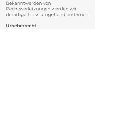
Bekanntwerden von
Rechtsverletzungen werden wir
derartige Links umgehend entfernen.
Urheberrecht
Die durch die Seitenbetreiber
erstellten Inhalte und Werke auf
diesen Seiten unterliegen dem
deutschen Urheberrecht. Die
Vervielfältigung, Bearbeitung,
Verbreitung und jede Art der
Verwertung außerhalb der Grenzen
des Urheberrechtes bedürfen der
schriftlichen Zustimmung des
jeweiligen Autors bzw. Erstellers.
Downloads und Kopien dieser Seite
sind nur für den privaten, nicht
kommerziellen Gebrauch gestattet.
Soweit die Inhalte auf dieser Seite
nicht vom Betreiber erstellt wurden,
werden die Urheberrechte Dritter
beachtet. Insbesondere werden
Inhalte Dritter als solche